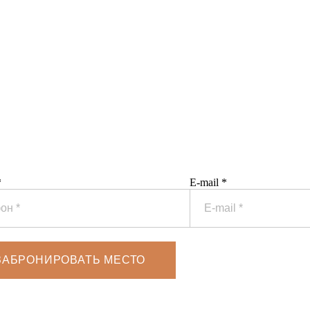
о
*
E-mail *